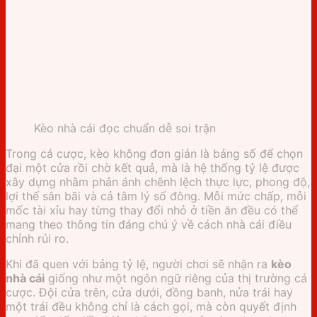
Kèo nhà cái đọc chuẩn dễ soi trận
Trong cá cược, kèo không đơn giản là bảng số để chọn
đại một cửa rồi chờ kết quả, mà là hệ thống tỷ lệ được
xây dựng nhằm phản ánh chênh lệch thực lực, phong độ,
lợi thế sân bãi và cả tâm lý số đông. Mỗi mức chấp, mỗi
mốc tài xỉu hay từng thay đổi nhỏ ở tiền ăn đều có thể
mang theo thông tin đáng chú ý về cách nhà cái điều
chỉnh rủi ro.
Khi đã quen với bảng tỷ lệ, người chơi sẽ nhận ra
kèo
nhà cái
giống như một ngôn ngữ riêng của thị trường cá
cược. Đội cửa trên, cửa dưới, đồng banh, nửa trái hay
một trái đều không chỉ là cách gọi, mà còn quyết định