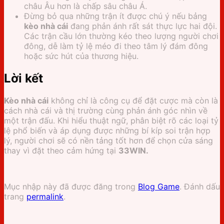
châu Âu hơn là chấp sâu châu Á.
Đừng bỏ qua những trận ít được chú ý nếu bảng
kèo nhà cái
đang phản ánh rất sát thực lực hai đội.
Các trận cầu lớn thường kéo theo lượng người chơi
đông, dễ làm tỷ lệ méo đi theo tâm lý đám đông
hoặc sức hút của thương hiệu.
Lời kết
Kèo nhà cái
không chỉ là công cụ để đặt cược mà còn là
cách nhà cái và thị trường cùng phản ánh góc nhìn về
một trận đấu. Khi hiểu thuật ngữ, phân biệt rõ các loại tỷ
lệ phổ biến và áp dụng được những bí kíp soi trận hợp
lý, người chơi sẽ có nền tảng tốt hơn để chọn cửa sáng
thay vì đặt theo cảm hứng tại
33WIN.
Mục nhập này đã được đăng trong
Blog Game
. Đánh dấu
trang
permalink
.