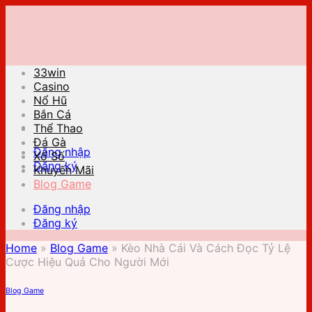
Chuyển
đến
nội
dung
33win
Casino
Nổ Hũ
Bắn Cá
Thể Thao
Đá Gà
Đăng nhập
Xổ Số
Đăng ký
Khuyến Mãi
Blog Game
Đăng nhập
Đăng ký
Home
»
Blog Game
»
Kèo Nhà Cái Và Cách Đọc Tỷ Lệ
Cược Hiệu Quả Cho Người Mới
Blog Game