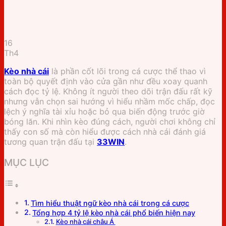
16
Th4
Kèo nhà cái
là phần cốt lõi trong cá cược thể thao vì
toàn bộ quyết định vào cửa gần như đều xoay quanh
cách đọc tỷ lệ. Không ít người theo dõi trận đấu rất kỹ
nhưng vẫn chọn sai hướng vì hiểu nhầm mốc chấp, đọc
lệch ý nghĩa tài xỉu hoặc bỏ qua biến động trước giờ
bóng lăn. Khi nhìn kèo đúng cách, người chơi không chỉ
thấy con số mà còn hiểu được cách nhà cái đánh giá
tương quan trận đấu tại
33WIN
.
MỤC LỤC
Tìm hiểu thuật ngữ kèo nhà cái trong cá cược
Tổng hợp 4 tỷ lệ kèo nhà cái phổ biến hiện nay
Kèo nhà cái châu Á