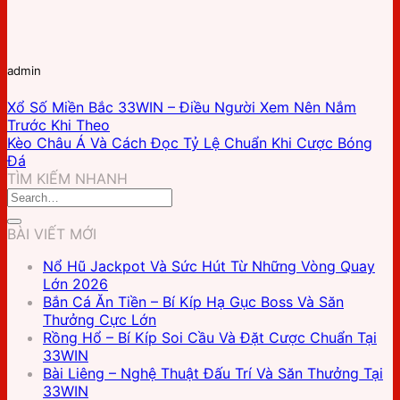
admin
Xổ Số Miền Bắc 33WIN – Điều Người Xem Nên Nắm
Trước Khi Theo
Kèo Châu Á Và Cách Đọc Tỷ Lệ Chuẩn Khi Cược Bóng
Đá
TÌM KIẾM NHANH
BÀI VIẾT MỚI
Nổ Hũ Jackpot Và Sức Hút Từ Những Vòng Quay
Lớn 2026
Bắn Cá Ăn Tiền – Bí Kíp Hạ Gục Boss Và Săn
Thưởng Cực Lớn
Rồng Hổ – Bí Kíp Soi Cầu Và Đặt Cược Chuẩn Tại
33WIN
Bài Liêng – Nghệ Thuật Đấu Trí Và Săn Thưởng Tại
33WIN