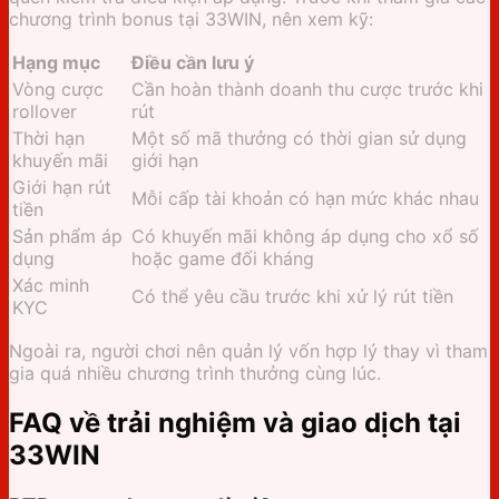
chương trình bonus tại 33WIN, nên xem kỹ:
Hạng mục
Điều cần lưu ý
Vòng cược
Cần hoàn thành doanh thu cược trước khi
rollover
rút
Thời hạn
Một số mã thưởng có thời gian sử dụng
khuyến mãi
giới hạn
Giới hạn rút
Mỗi cấp tài khoản có hạn mức khác nhau
tiền
Sản phẩm áp
Có khuyến mãi không áp dụng cho xổ số
dụng
hoặc game đối kháng
Xác minh
Có thể yêu cầu trước khi xử lý rút tiền
KYC
Ngoài ra, người chơi nên quản lý vốn hợp lý thay vì tham
gia quá nhiều chương trình thưởng cùng lúc.
FAQ về trải nghiệm và giao dịch tại
33WIN