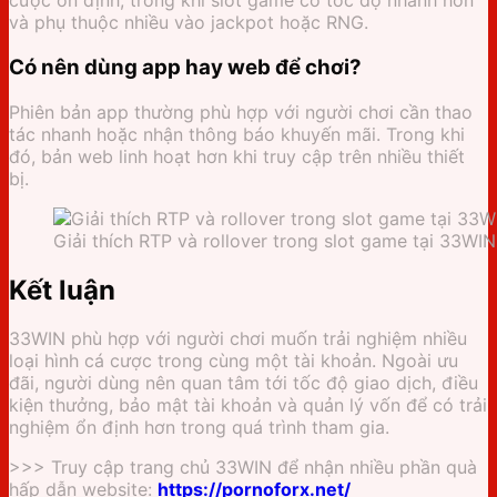
cược ổn định, trong khi slot game có tốc độ nhanh hơn
và phụ thuộc nhiều vào jackpot hoặc RNG.
Có nên dùng app hay web để chơi?
Phiên bản app thường phù hợp với người chơi cần thao
tác nhanh hoặc nhận thông báo khuyến mãi. Trong khi
đó, bản web linh hoạt hơn khi truy cập trên nhiều thiết
bị.
Giải thích RTP và rollover trong slot game tại 33WIN
Kết luận
33WIN phù hợp với người chơi muốn trải nghiệm nhiều
loại hình cá cược trong cùng một tài khoản. Ngoài ưu
đãi, người dùng nên quan tâm tới tốc độ giao dịch, điều
kiện thưởng, bảo mật tài khoản và quản lý vốn để có trải
nghiệm ổn định hơn trong quá trình tham gia.
>>> Truy cập trang chủ 33WIN để nhận nhiều phần quà
hấp dẫn website:
https://pornoforx.net/