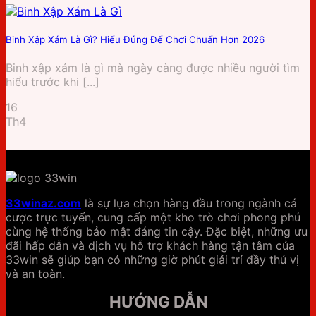
Binh Xập Xám Là Gì? Hiểu Đúng Để Chơi Chuẩn Hơn 2026
Binh xập xám là gì mà ngày càng được nhiều người tìm
hiểu trước khi [...]
16
Th4
33winaz.com
là sự lựa chọn hàng đầu trong ngành cá
cược trực tuyến, cung cấp một kho trò chơi phong phú
cùng hệ thống bảo mật đáng tin cậy. Đặc biệt, những ưu
đãi hấp dẫn và dịch vụ hỗ trợ khách hàng tận tâm của
33win sẽ giúp bạn có những giờ phút giải trí đầy thú vị
và an toàn.
HƯỚNG DẪN