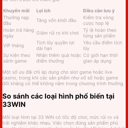
Khuyến mãi
Lợi ích
Điều cần lưu ý
Thưởng nạp
Kiểm tra vòng
Tăng vốn khởi đầu
đầu
cược hợp lệ
Hoàn trả hàng
Tỷ lệ hoàn theo
Giảm rủi ro khi chơi
ngày
từng sản phẩm
Tích lũy quyền lợi
Yêu cầu điểm tích
VIP tháng
dài hạn
lũy
Sự kiện theo
Nhận thêm quà hoặc
Có giới hạn thời
sảnh game
điểm thưởng
gian áp dụng
Một số ưu đãi chỉ áp dụng cho slot game hoặc live
casino, trong khi các sản phẩm như xổ số hoặc game
đối kháng có thể không nằm trong chương trình thưởng.
So sánh các loại hình phổ biến tại
33WIN
Mỗi loại hình tại 33 WIN có tốc độ chơi, mức rủi ro và
trải nghiệm khác nhau. Việc chọn đúng sản phẩm phù