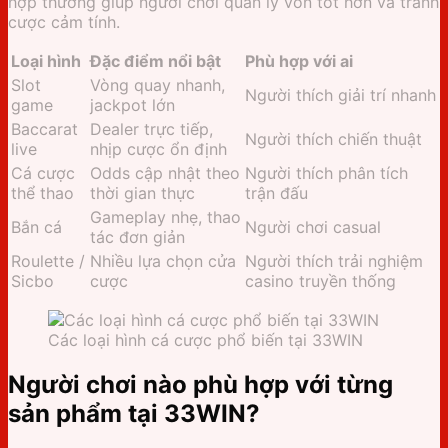
hợp thường giúp người chơi quản lý vốn tốt hơn và tránh
cược cảm tính.
Loại hình
Đặc điểm nổi bật
Phù hợp với ai
Slot
Vòng quay nhanh,
Người thích giải trí nhanh
game
jackpot lớn
Baccarat
Dealer trực tiếp,
Người thích chiến thuật
live
nhịp cược ổn định
Cá cược
Odds cập nhật theo
Người thích phân tích
thể thao
thời gian thực
trận đấu
Gameplay nhẹ, thao
Bắn cá
Người chơi casual
tác đơn giản
Roulette /
Nhiều lựa chọn cửa
Người thích trải nghiệm
Sicbo
cược
casino truyền thống
Các loại hình cá cược phổ biến tại 33WIN
Người chơi nào phù hợp với từng
sản phẩm tại 33WIN?