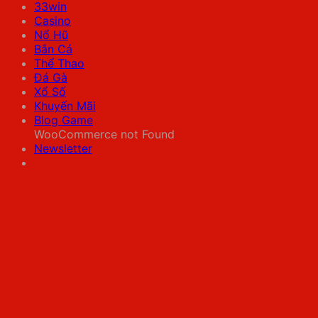
33win
Casino
Nổ Hũ
Bắn Cá
Thể Thao
Đá Gà
Xổ Số
Khuyến Mãi
Blog Game
WooCommerce not Found
Newsletter